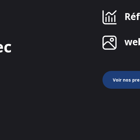
Ré
we
ec
Voir nos pr