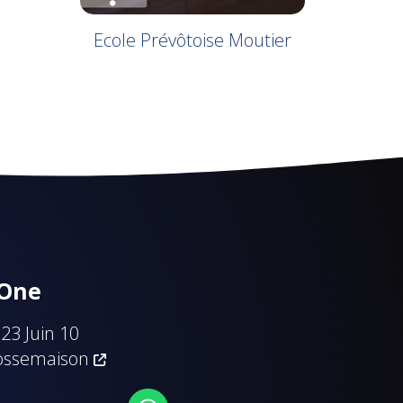
Ecole Prévôtoise Moutier
 One
23 Juin 10
ossemaison