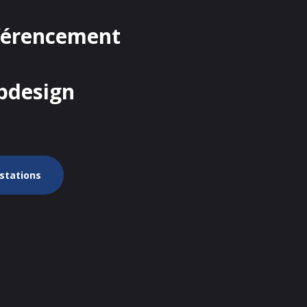
férencement
bdesign
estations