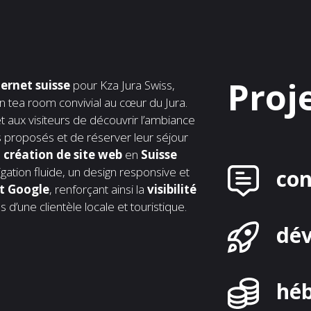
Proj
ternet suisse
pour Kza Jura Swiss,
n tea room convivial au cœur du Jura.
 aux visiteurs de découvrir l’ambiance
s proposés et de réserver leur séjour
n
création de site web
en
Suisse
gation fluide, un design responsive et
co
t Google
, renforçant ainsi la
visibilité
d’une clientèle locale et touristique.
dé
hé