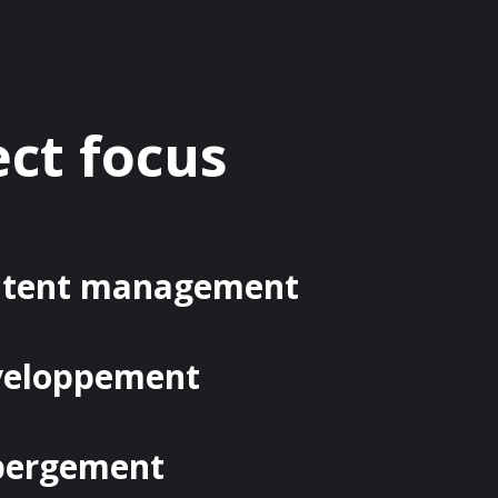
ect focus
ntent management
veloppement
bergement