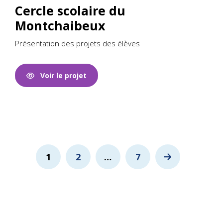
Cercle scolaire du
Montchaibeux
Présentation des projets des élèves
Voir le projet
Pagination
1
2
…
7
des
publications