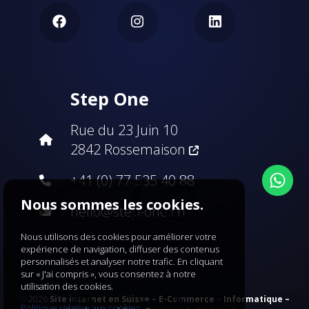
Step One
Rue du 23 Juin 10
2842 Rossemaison
+41 (0) 77 535 40 88
Nous sommes les cookies.
hello@step-one.ch
Nous utilisons des cookies pour améliorer votre
expérience de navigation, diffuser des contenus
personnalisés et analyser notre trafic. En cliquant
sur « J'ai compris », vous consentez à notre
utilisation des cookies.
© 2026
Site internet en Suisse – E-Commerce – Informatique –
Politique relative aux cookies