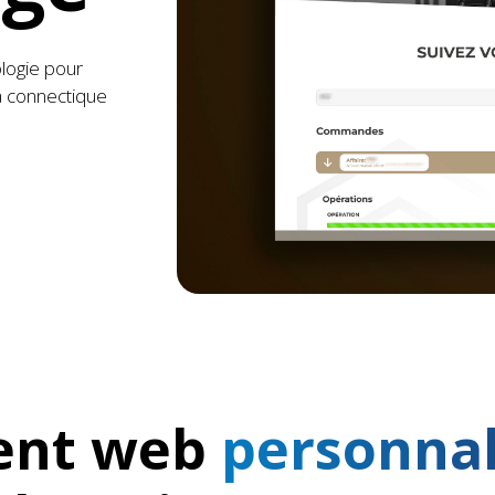
logie pour
la connectique
ent web
personna