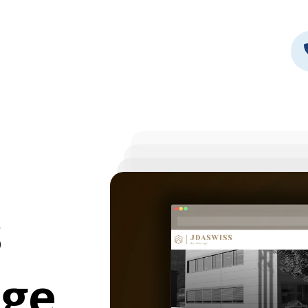
s
age