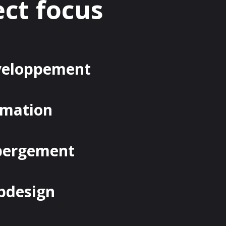
ect focus
veloppement
rmation
bergement
bdesign