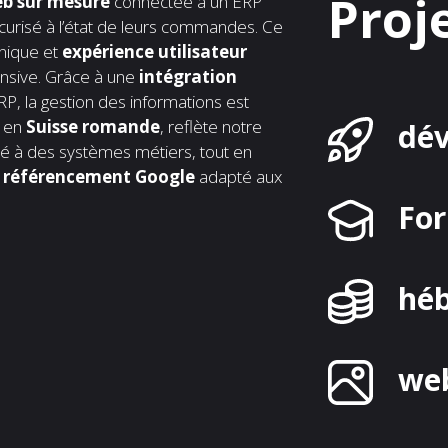
Proj
eb sur mesure
connectée à un ERP
sécurisé à l’état de leurs commandes. Ce
nique et
expérience utilisateur
ponsive. Grâce à une
intégration
ERP, la gestion des informations est
é en
Suisse romande
, reflète notre
dé
 à des systèmes métiers, tout en
n
référencement Google
adapté aux
Fo
hé
we