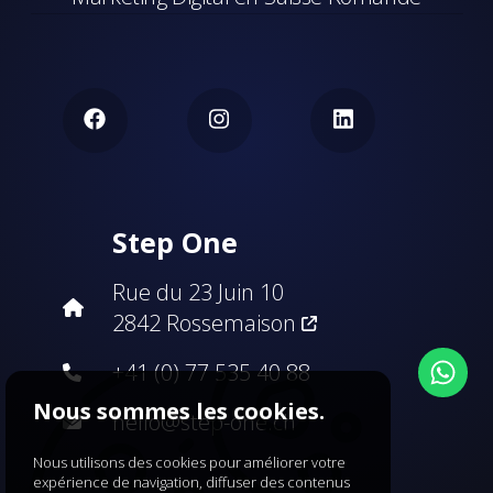
Step One
Rue du 23 Juin 10
2842 Rossemaison
+41 (0) 77 535 40 88
Nous sommes les cookies.
hello@step-one.ch
Nous utilisons des cookies pour améliorer votre
expérience de navigation, diffuser des contenus