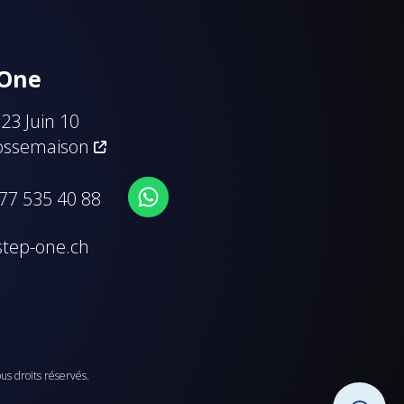
 One
23 Juin 10
ossemaison
 77 535 40 88
step-one.ch
ous droits réservés.