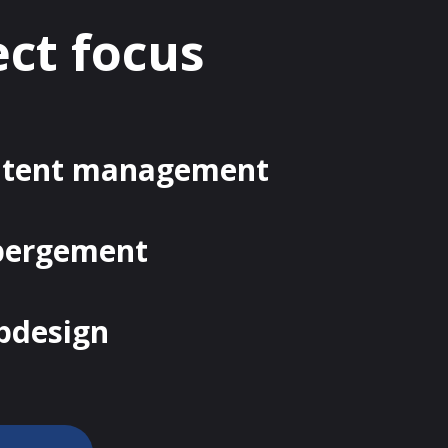
ect focus
ntent management
bergement
bdesign