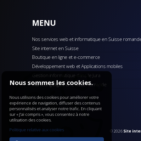
MENU
Nos services web et informatique en Suisse romand
Site internet en Suisse
Boutique en ligne et e-commerce
Développement web et Applications mobiles
Gestion informatique dans le Jura
Nous sommes les cookies.
Marketing Digital en Suisse Romande
Nous utilisons des cookies pour améliorer votre
expérience de navigation, diffuser des contenus
personnalisés et analyser notre trafic. En cliquant
sur « J'ai compris », vous consentez à notre
utilisation des cookies.
Politique relative aux cookies
© 2026
Site int