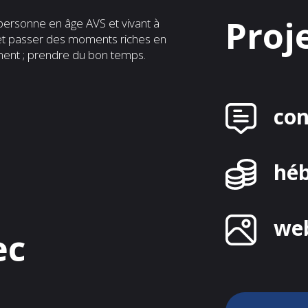
Proj
 personne en âge AVS et vivant à
 et passer des moments riches en
ent ; prendre du bon temps.
co
hé
we
ec