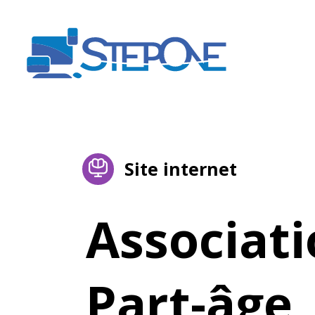
Site internet
Associat
Part-âge